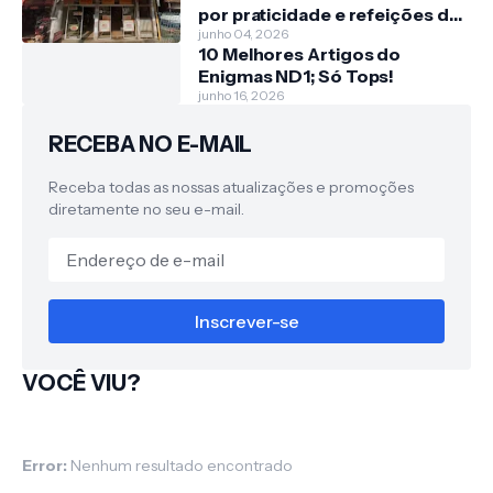
por praticidade e refeições de
qualidade
junho 04, 2026
10 Melhores Artigos do
Enigmas ND1; Só Tops!
junho 16, 2026
RECEBA NO E-MAIL
Receba todas as nossas atualizações e promoções
diretamente no seu e-mail.
VOCÊ VIU?
Error:
Nenhum resultado encontrado