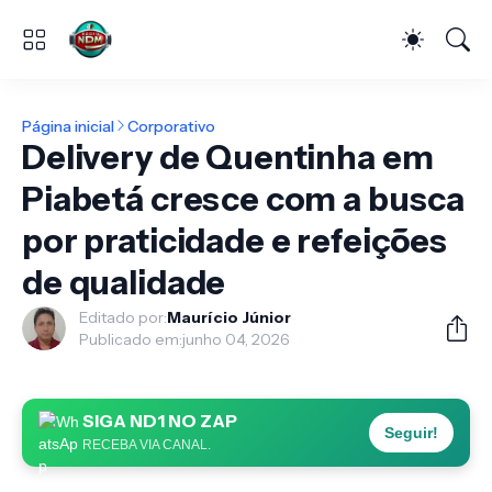
Página inicial
Corporativo
Delivery de Quentinha em
Piabetá cresce com a busca
por praticidade e refeições
de qualidade
Editado por:
Maurício Júnior
Publicado em:
junho 04, 2026
SIGA ND1 NO ZAP
Seguir!
RECEBA VIA CANAL.