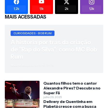
1,2k
1,1k
2k
1,3k
MAIS ACESSADAS
CURIOSIDADES - BOB RUM
A história por trás da criação
de "Rap do Silva": como MC Bob
Rum
Maurício Júnior
junho 18, 2026
Quantos filhos tem o cantor
Alexandre Pires? Descubra no
Super Fã
julho 29, 2025
Delivery de Quentinha em
Piabetá cresce com a busca