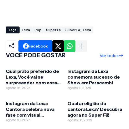
Tags:
Lexa
Pop
Super Fã
Super Fã - Lexa
Facebook
VOCÊ PODE GOSTAR
Ver todos
Qual prato preferido de
Instagram da Lexa
Lexa, Você vai se
comemora sucesso de
surpreender com essa
Show em Paracambi
super curiosidade!
agosto 18, 2025
agosto 11, 2025
Instagram da Lexa:
Qual a religião da
Cantora celebra nova
cantora Lexa? Descubra
fase com visual
agora no Super Fã!
renovado e recebe
agosto 10, 2025
agosto 01, 2025
elogios dos fãs