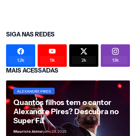
SIGA NAS REDES
1,2k
1,1k
2k
1,3k
MAIS ACESSADAS
ALEXANDRE PIRES
Quantos filhos tem o cantor
Alexandre Pires? Descubra no
Super Fã
Maurício Júnior
julho 29, 2025