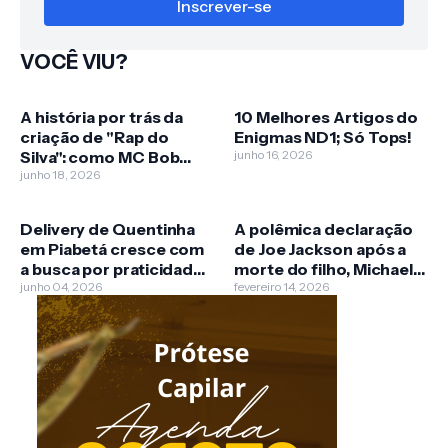
VOCÊ VIU?
A história por trás da
10 Melhores Artigos do
criação de "Rap do
Enigmas ND1; Só Tops!
Silva": como MC Bob
junho 16, 2026
Rum
junho 18, 2026
Delivery de Quentinha
A polêmica declaração
em Piabetá cresce com
de Joe Jackson após a
a busca por praticidade
morte do filho, Michael
e refeições de
junho 04, 2026
Jackson
fevereiro 14, 2026
qualidade