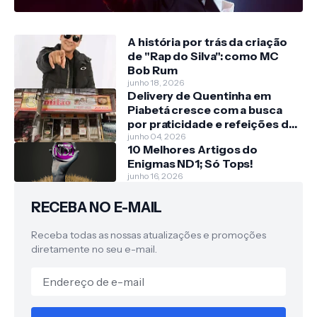
A história por trás da criação
de "Rap do Silva": como MC
Bob Rum
junho 18, 2026
Delivery de Quentinha em
Piabetá cresce com a busca
por praticidade e refeições de
qualidade
junho 04, 2026
10 Melhores Artigos do
Enigmas ND1; Só Tops!
junho 16, 2026
RECEBA NO E-MAIL
Receba todas as nossas atualizações e promoções
diretamente no seu e-mail.