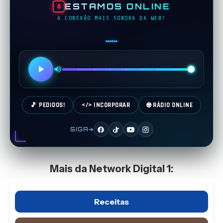
ESTAMOS ONLINE
A CONEXÃO MAIS SONORA DA WEB!
🎵 PEDIDOS!
</> INCORPORAR
🌐 RÁDIO ONLINE
SIGA➔
Mais da Network Digital 1:
Receitas