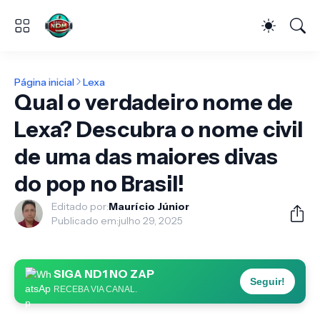
Página inicial
Lexa
Qual o verdadeiro nome de
Lexa? Descubra o nome civil
de uma das maiores divas
do pop no Brasil!
Editado por:
Maurício Júnior
Publicado em:
julho 29, 2025
SIGA ND1 NO ZAP
Seguir!
RECEBA VIA CANAL.