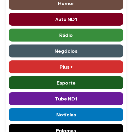
Humor
Auto ND1
Rádio
Negócios
Plus +
Esporte
Tube ND1
Notícias
Enigmas