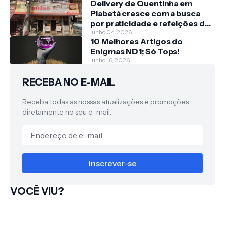
Delivery de Quentinha em
Piabetá cresce com a busca
por praticidade e refeições de
qualidade
junho 04, 2026
10 Melhores Artigos do
Enigmas ND1; Só Tops!
junho 16, 2026
RECEBA NO E-MAIL
Receba todas as nossas atualizações e promoções
diretamente no seu e-mail.
VOCÊ VIU?