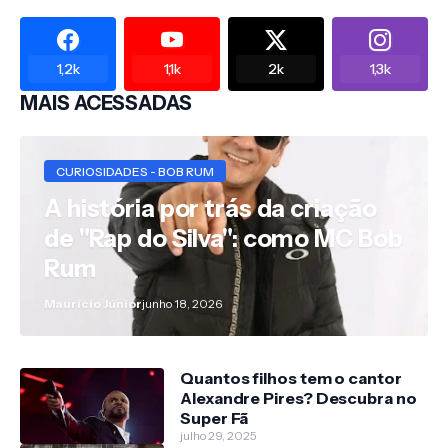
1,2k
1,1k
2k
1,3k
MAIS ACESSADAS
CURIOSIDADES - BOB RUM
A história por trás da criação
de "Rap do Silva": como MC Bob
Rum
Maurício Júnior
junho 18, 2026
Quantos filhos tem o cantor
Alexandre Pires? Descubra no
Super Fã
julho 29, 2025