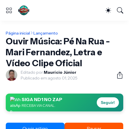
Página inicial
Lançamento
Ouvir Música: Pé Na Rua -
Mari Fernandez, Letra e
Vídeo Clipe Oficial
Editado por:
Maurício Júnior
Publicado em:
agosto 01, 2025
SIGA ND1 NO ZAP
Seguir!
RECEBA VIA CANAL.
Ouvir artigo
Pausar