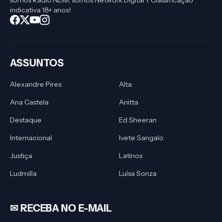
somos Rádio NDM, somos Network Digital 1. Classificação
indicativa 18+ anos!
ASSUNTOS
Alexandre Pires
Alta
Ana Castela
Anitta
Destaque
Ed Sheeran
Internacional
Ivete Sangalo
Justiça
Latinos
Ludmilla
Luísa Sonza
✉︎ RECEBA NO E-MAIL