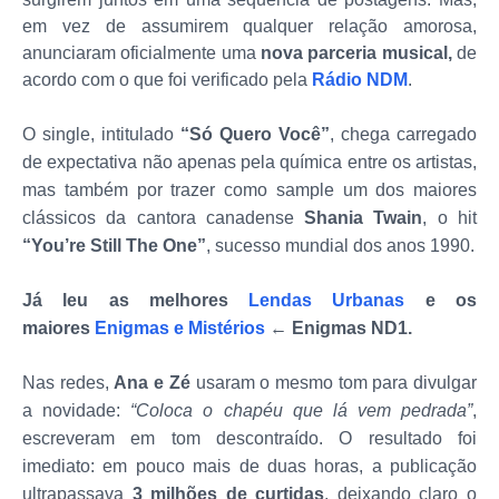
em vez de assumirem qualquer relação amorosa,
anunciaram oficialmente uma
nova parceria musical,
de
acordo com o que foi verificado pela
Rádio NDM
.
O single, intitulado
“Só Quero Você”
, chega carregado
de expectativa não apenas pela química entre os artistas,
mas também por trazer como sample um dos maiores
clássicos da cantora canadense
Shania Twain
, o hit
“You’re Still The One”
, sucesso mundial dos anos 1990.
Já leu as melhores
Lendas Urbanas
e os
maiores
Enigmas e Mistérios
←
Enigmas ND1.
Nas redes,
Ana e Zé
usaram o mesmo tom para divulgar
a novidade:
“Coloca o chapéu que lá vem pedrada”
,
escreveram em tom descontraído. O resultado foi
imediato: em pouco mais de duas horas, a publicação
ultrapassava
3 milhões de curtidas
, deixando claro o