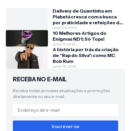
Delivery de Quentinha em
Piabetá cresce com a busca
por praticidade e refeições de
qualidade
junho 04, 2026
10 Melhores Artigos do
Enigmas ND1; Só Tops!
junho 16, 2026
A história por trás da criação
de "Rap do Silva": como MC
Bob Rum
junho 18, 2026
RECEBA NO E-MAIL
Receba todas as nossas atualizações e promoções
diretamente no seu e-mail.