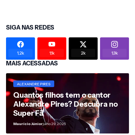
SIGA NAS REDES
1,2k
1,1k
2k
1,3k
MAIS ACESSADAS
ALEXANDRE PIRES
Quantos filhos tem o cantor
Alexandre Pires? Descubra no
Super Fã
Maurício Júnior
julho 29, 2025