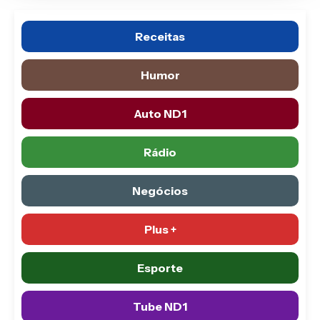
Receitas
Humor
Auto ND1
Rádio
Negócios
Plus +
Esporte
Tube ND1