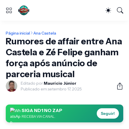
Página inicial
Ana Castela
Rumores de affair entre Ana
Castela e Zé Felipe ganham
força após anúncio de
parceria musical
Editado por:
Maurício Júnior
Publicado em:
setembro 17, 2025
SIGA ND1 NO ZAP
Seguir!
RECEBA VIA CANAL.